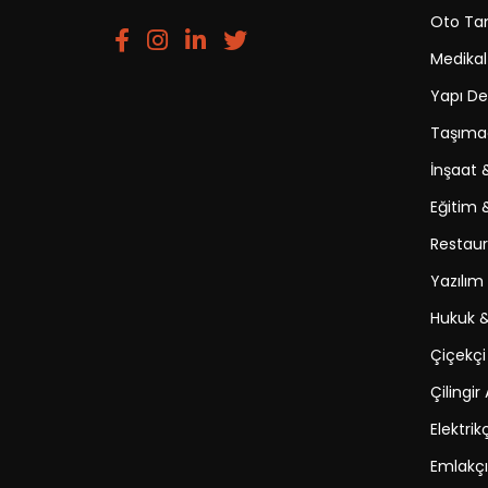
Oto Tam
Medikal
Yapı D
Taşımac
İnşaat 
Eğitim 
Restaur
Yazılım 
Hukuk &
Çiçekçi
Çilingir
Elektrikç
Emlakçı