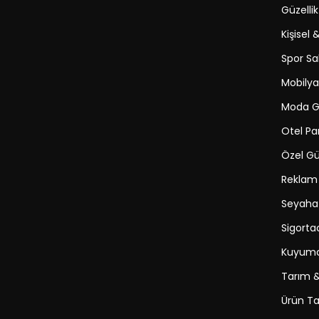
Güzelli
Kişisel 
Spor Sa
Mobilya
Moda Gi
Otel Pa
Özel Gü
Reklam
Seyaha
Sigortac
Kuyumc
Tarım &
Ürün Ta