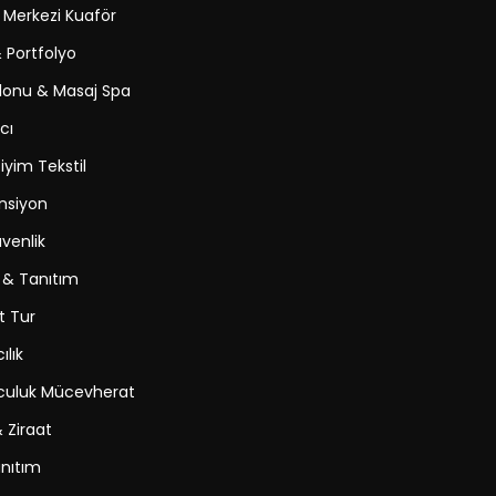
k Merkezi Kuaför
& Portfolyo
lonu & Masaj Spa
cı
yim Tekstil
nsiyon
venlik
 & Tanıtım
t Tur
ılık
uluk Mücevherat
 Ziraat
nıtım