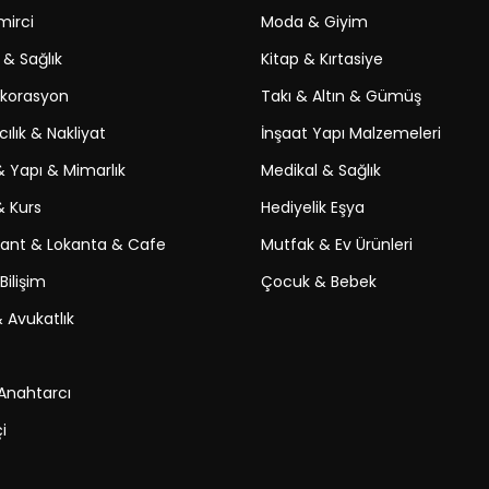
irci
Moda & Giyim
 & Sağlık
Kitap & Kırtasiye
ekorasyon
Takı & Altın & Gümüş
ılık & Nakliyat
İnşaat Yapı Malzemeleri
& Yapı & Mimarlık
Medikal & Sağlık
& Kurs
Hediyelik Eşya
ant & Lokanta & Cafe
Mutfak & Ev Ürünleri
Bilişim
Çocuk & Bebek
 Avukatlık
 Anahtarcı
i